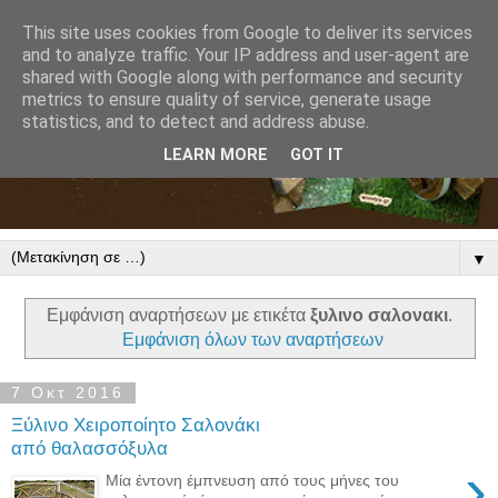
This site uses cookies from Google to deliver its services
and to analyze traffic. Your IP address and user-agent are
shared with Google along with performance and security
metrics to ensure quality of service, generate usage
statistics, and to detect and address abuse.
LEARN MORE
GOT IT
▼
Εμφάνιση αναρτήσεων με ετικέτα
ξυλινο σαλονακι
.
Εμφάνιση όλων των αναρτήσεων
7 Οκτ 2016
Ξύλινο Χειροποίητο Σαλονάκι
από θαλασσόξυλα
›
Μία έντονη έμπνευση από τους μήνες του